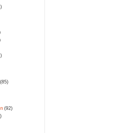
)
)
)
)
(85)
in
(92)
)