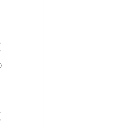
)
)
)
)
)