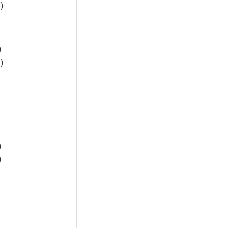
)
)
)
)
)