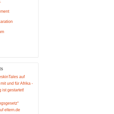
.
ement
aration
um
ts
skinTales auf
it und für Afrika -
ist gestartet!
ngsgesetz“
f eltern.de