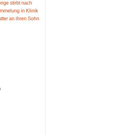
unge stirbt nach
ümmelung in Klinik
utter an ihren Sohn
)