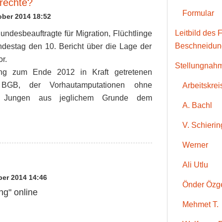
rrechte?
Formular
ober 2014 18:52
Leitbild des 
ndesbeauftragte für Migration, Flüchtlinge
Beschneidung
destag den 10. Bericht über die Lage der
r.
Stellungnah
ng zum Ende 2012 in Kraft getretenen
d BGB, der Vorhautamputationen ohne
Arbeitskrei
gen Jungen aus jeglichem Grunde dem
A. Bachl
V. Schierin
Werner
Ali Utlu
ber 2014 14:46
Önder Özg
g" online
Mehmet T.