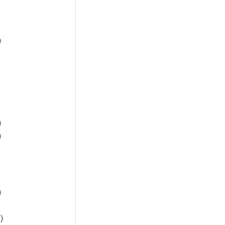
)
)
)
)
)