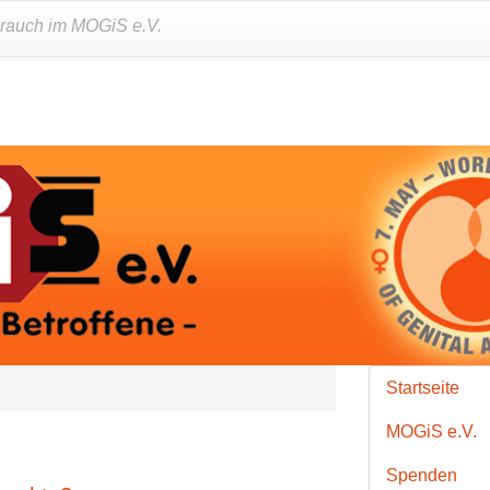
brauch im MOGiS e.V.
Startseite
MOGiS e.V.
Spenden