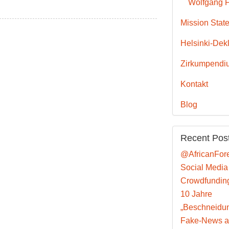
Wolfgang F
Mission Stat
Helsinki-Dekl
Zirkumpendi
Kontakt
Blog
Recent Pos
@AfricanFore
Social Media m
Crowdfunding 
10 Jahre
„Beschneidu
Fake-News au