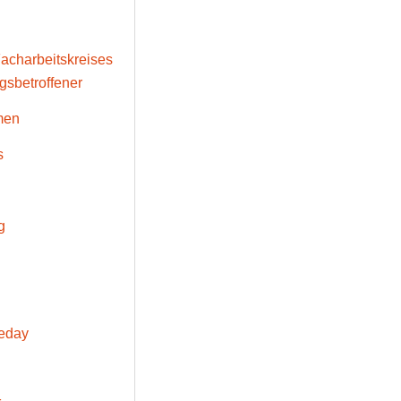
Facharbeitskreises
sbetroffener
men
s
g
eday