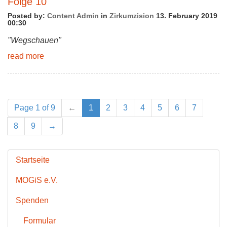
Folge 10
Posted by:
Content Admin
in
Zirkumzision
13. February 2019
00:30
"Wegschauen"
read more
Page 1 of 9
←
1
2
3
4
5
6
7
8
9
→
Startseite
MOGiS e.V.
Spenden
Formular